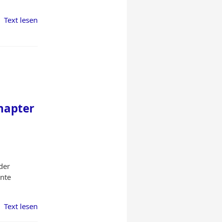
Text lesen
hapter
der
ante
Text lesen