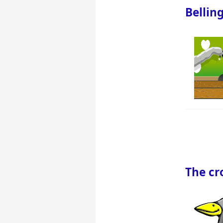
Bellin
The cr