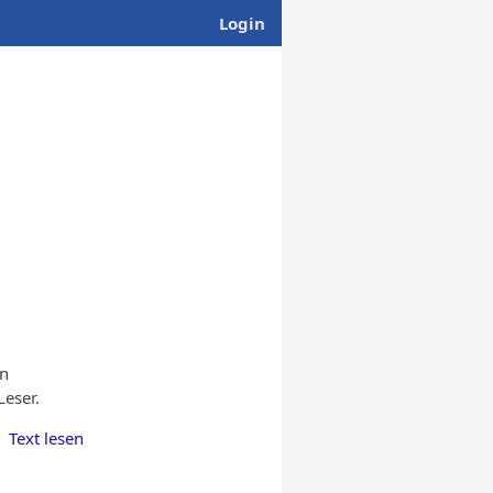
Login
en
Leser.
Text lesen