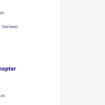
llt
Text lesen
hapter
 ob