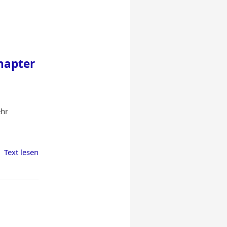
hapter
ehr
Text lesen