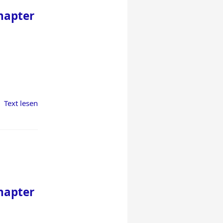
hapter
Text lesen
hapter