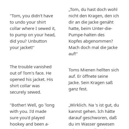
„Tom, du hast doch wohl
"Tom, you didn't have
nicht den Kragen, den ich
to undo your shirt
dir an die Jacke genäht
collar where I sewed it,
hatte, beim Unter-die-
to pump on your head,
Pumpe-halten des
did you? Unbutton
Kopfes abgenommen?
your jacket!"
Mach doch mal die Jacke
auf!“
The trouble vanished
Toms Mienen hellten sich
out of Tom's face. He
auf. Er öffnete seine
opened his jacket. His
Jacke. Sein Kragen saß
shirt collar was
ganz fest.
securely sewed.
"Bother! Well, go 'long
„Wirklich. Na ‘s ist gut, du
with you. I'd made
kannst gehen. Ich hätte
sure you'd played
darauf geschworen, daß
hookey and been a-
du im Wasser gewesen