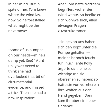
in her mind. But in
Aber Tom hatte trotzdem
spite of her, Tom knew
begriffen, woher der
where the wind lay,
Wind wehte. So beeilte er
now. So he forestalled
sich wohlweislich, allen
what might be the
etwaigen Fragen
next move:
zuvorzukommen.
„Einige von uns haben
sich den Kopf unter die
"Some of us pumped
Pumpe gehalten —
on our heads—mine's
meiner ist noch feucht —
damp yet. See?" Aunt
fühl nur.“ Tante Polly
Polly was vexed to
ärgerte sich, eine so
think she had
wichtige Indizie
overlooked that bit of
übersehen zu haben; so
circumstantial
hatte sie von vornherein
evidence, and missed
ihre Waffen aus der
a trick. Then she had a
Hand gegeben. Dann
new inspiration:
kam ihr aber ein neuer
Gedanke.