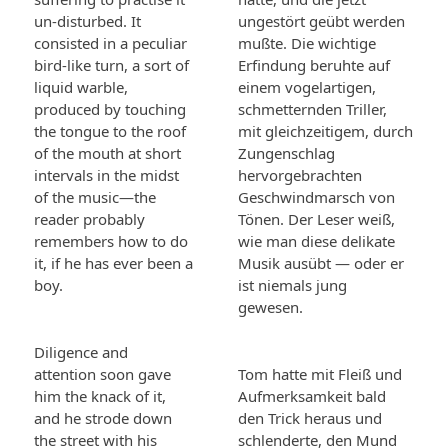
un-disturbed. It
ungestört geübt werden
consisted in a peculiar
mußte. Die wichtige
bird-like turn, a sort of
Erfindung beruhte auf
liquid warble,
einem vogelartigen,
produced by touching
schmetternden Triller,
the tongue to the roof
mit gleichzeitigem, durch
of the mouth at short
Zungenschlag
intervals in the midst
hervorgebrachten
of the music—the
Geschwindmarsch von
reader probably
Tönen. Der Leser weiß,
remembers how to do
wie man diese delikate
it, if he has ever been a
Musik ausübt — oder er
boy.
ist niemals jung
gewesen.
Diligence and
attention soon gave
Tom hatte mit Fleiß und
him the knack of it,
Aufmerksamkeit bald
and he strode down
den Trick heraus und
the street with his
schlenderte, den Mund