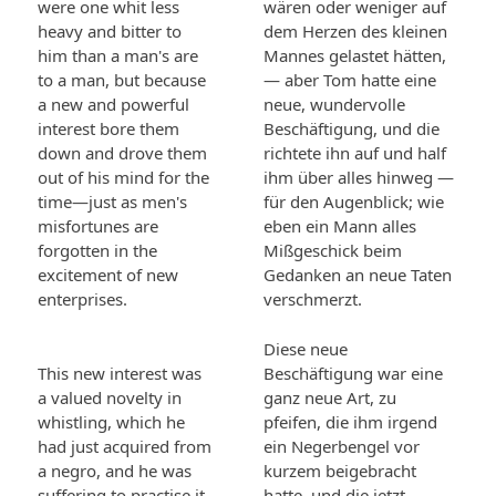
were one whit less
wären oder weniger auf
heavy and bitter to
dem Herzen des kleinen
him than a man's are
Mannes gelastet hätten,
to a man, but because
— aber Tom hatte eine
a new and powerful
neue, wundervolle
interest bore them
Beschäftigung, und die
down and drove them
richtete ihn auf und half
out of his mind for the
ihm über alles hinweg —
time—just as men's
für den Augenblick; wie
misfortunes are
eben ein Mann alles
forgotten in the
Mißgeschick beim
excitement of new
Gedanken an neue Taten
enterprises.
verschmerzt.
Diese neue
This new interest was
Beschäftigung war eine
a valued novelty in
ganz neue Art, zu
whistling, which he
pfeifen, die ihm irgend
had just acquired from
ein Negerbengel vor
a negro, and he was
kurzem beigebracht
suffering to practise it
hatte, und die jetzt