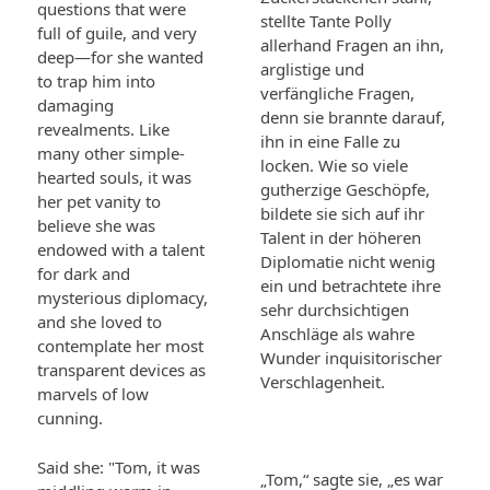
questions that were
stellte Tante Polly
full of guile, and very
allerhand Fragen an ihn,
deep—for she wanted
arglistige und
to trap him into
verfängliche Fragen,
damaging
denn sie brannte darauf,
revealments. Like
ihn in eine Falle zu
many other simple-
locken. Wie so viele
hearted souls, it was
gutherzige Geschöpfe,
her pet vanity to
bildete sie sich auf ihr
believe she was
Talent in der höheren
endowed with a talent
Diplomatie nicht wenig
for dark and
ein und betrachtete ihre
mysterious diplomacy,
sehr durchsichtigen
and she loved to
Anschläge als wahre
contemplate her most
Wunder inquisitorischer
transparent devices as
Verschlagenheit.
marvels of low
cunning.
Said she: "Tom, it was
„Tom,“ sagte sie, „es war