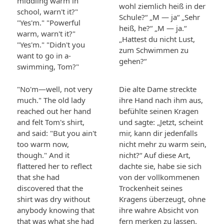
middling warm in
wohl ziemlich heiß in der
school, warn't it?"
Schule?“ „M — ja“ „Sehr
"Yes'm." "Powerful
heiß, he?“ „M — ja.“
warm, warn't it?"
„Hattest du nicht Lust,
"Yes'm." "Didn't you
zum Schwimmen zu
want to go in a-
gehen?“
swimming, Tom?"
"No'm—well, not very
Die alte Dame streckte
much." The old lady
ihre Hand nach ihm aus,
reached out her hand
befühlte seinen Kragen
and felt Tom's shirt,
und sagte: „Jetzt, scheint
and said: "But you ain't
mir, kann dir jedenfalls
too warm now,
nicht mehr zu warm sein,
though." And it
nicht?“ Auf diese Art,
flattered her to reflect
dachte sie, habe sie sich
that she had
von der vollkommenen
discovered that the
Trockenheit seines
shirt was dry without
Kragens überzeugt, ohne
anybody knowing that
ihre wahre Absicht von
that was what she had
fern merken zu lassen.