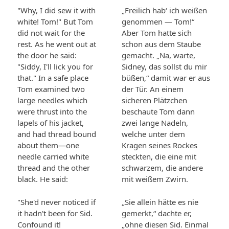
"Why, I did sew it with
„Freilich hab‘ ich weißen
white! Tom!" But Tom
genommen — Tom!“
did not wait for the
Aber Tom hatte sich
rest. As he went out at
schon aus dem Staube
the door he said:
gemacht. „Na, warte,
"Siddy, I'll lick you for
Sidney, das sollst du mir
that." In a safe place
büßen,“ damit war er aus
Tom examined two
der Tür. An einem
large needles which
sicheren Plätzchen
were thrust into the
beschaute Tom dann
lapels of his jacket,
zwei lange Nadeln,
and had thread bound
welche unter dem
about them—one
Kragen seines Rockes
needle carried white
steckten, die eine mit
thread and the other
schwarzem, die andere
black. He said:
mit weißem Zwirn.
"She'd never noticed if
„Sie allein hätte es nie
it hadn't been for Sid.
gemerkt,“ dachte er,
Confound it!
„ohne diesen Sid. Einmal