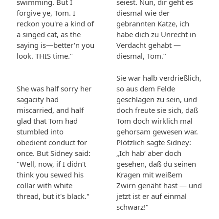
swimming. But I
seiest. Nun, dir geht es
forgive ye, Tom. I
diesmal wie der
reckon you're a kind of
gebrannten Katze, ich
a singed cat, as the
habe dich zu Unrecht in
saying is—better'n you
Verdacht gehabt —
look. THIS time."
diesmal, Tom.“
Sie war halb verdrießlich,
She was half sorry her
so aus dem Felde
sagacity had
geschlagen zu sein, und
miscarried, and half
doch freute sie sich, daß
glad that Tom had
Tom doch wirklich mal
stumbled into
gehorsam gewesen war.
obedient conduct for
Plötzlich sagte Sidney:
once. But Sidney said:
„Ich hab‘ aber doch
"Well, now, if I didn't
gesehen, daß du seinen
think you sewed his
Kragen mit weißem
collar with white
Zwirn genäht hast — und
thread, but it's black."
jetzt ist er auf einmal
schwarz!“