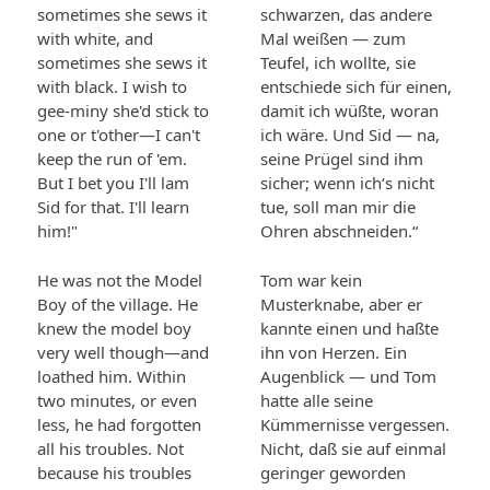
sometimes she sews it
schwarzen, das andere
with white, and
Mal weißen — zum
sometimes she sews it
Teufel, ich wollte, sie
with black. I wish to
entschiede sich für einen,
gee-miny she'd stick to
damit ich wüßte, woran
one or t'other—I can't
ich wäre. Und Sid — na,
keep the run of 'em.
seine Prügel sind ihm
But I bet you I'll lam
sicher; wenn ich‘s nicht
Sid for that. I'll learn
tue, soll man mir die
him!"
Ohren abschneiden.“
He was not the Model
Tom war kein
Boy of the village. He
Musterknabe, aber er
knew the model boy
kannte einen und haßte
very well though—and
ihn von Herzen. Ein
loathed him. Within
Augenblick — und Tom
two minutes, or even
hatte alle seine
less, he had forgotten
Kümmernisse vergessen.
all his troubles. Not
Nicht, daß sie auf einmal
because his troubles
geringer geworden