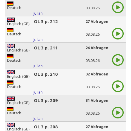
Deutsch
03.08.26
Julian
OL 3 p. 212
27 Abfragen
Englisch (GB)
Deutsch
03.08.26
Julian
OL 3 p. 211
24 Abfragen
Englisch (GB)
Deutsch
03.08.26
Julian
OL 3 p. 210
32 Abfragen
Englisch (GB)
Deutsch
03.08.26
Julian
OL 3 p. 209
31 Abfragen
Englisch (GB)
Deutsch
03.08.26
Julian
OL 3 p. 208
27 Abfragen
Englisch (GB)