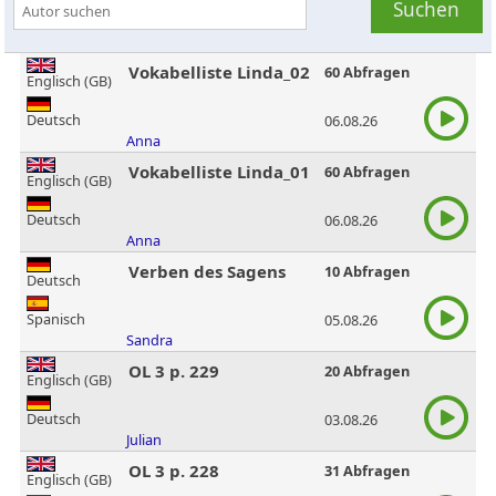
Vokabelliste Linda_02
60 Abfragen
Englisch (GB)
Deutsch
06.08.26
Anna
Vokabelliste Linda_01
60 Abfragen
Englisch (GB)
Deutsch
06.08.26
Anna
Verben des Sagens
10 Abfragen
Deutsch
Spanisch
05.08.26
Sandra
OL 3 p. 229
20 Abfragen
Englisch (GB)
Deutsch
03.08.26
Julian
OL 3 p. 228
31 Abfragen
Englisch (GB)