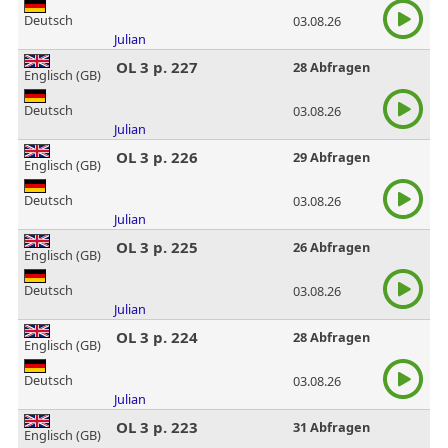
Deutsch
03.08.26
Julian
OL 3 p. 227
28 Abfragen
Englisch (GB)
Deutsch
03.08.26
Julian
OL 3 p. 226
29 Abfragen
Englisch (GB)
Deutsch
03.08.26
Julian
OL 3 p. 225
26 Abfragen
Englisch (GB)
Deutsch
03.08.26
Julian
OL 3 p. 224
28 Abfragen
Englisch (GB)
Deutsch
03.08.26
Julian
OL 3 p. 223
31 Abfragen
Englisch (GB)