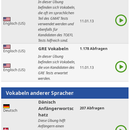
In dieser Übung
befinden sich Vokabeln,
die oft im sprachlichen
Teil des GMAT Tests
11.01.13
Englisch (US)
verwendet werden und
ebenfalls für
Kandidaten des TOEFL
Tests hilfreich sind.
GRE Vokabeln
1.178 Abfragen
Englisch (US)
In dieser Übung
befinden sich Vokabeln,
die von Kandidaten des
11.01.13
Englisch (US)
GRE Tests erwartet
werden.
Dänisch
Anfängerwortsc
207 Abfragen
Deutsch
hatz
Diese Übung hilft
Anfängern einen