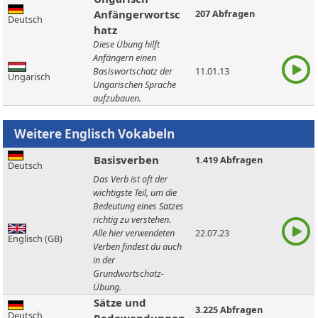
Anfängerwortsc
207 Abfragen
Deutsch
hatz
Diese Übung hilft
Anfängern einen
Basiswortschatz der
11.01.13
Ungarisch
Ungarischen Sprache
aufzubauen.
Basisverben
1.419 Abfragen
Deutsch
Das Verb ist oft der
wichtigste Teil, um die
Bedeutung eines Satzes
richtig zu verstehen.
Alle hier verwendeten
22.07.23
Englisch (GB)
Verben findest du auch
in der
Grundwortschatz-
Übung.
Sätze und
3.225 Abfragen
Deutsch