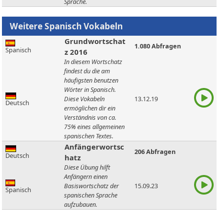
Sprache.
Grundwortschat
1.080 Abfragen
Spanisch
z 2016
In diesem Wortschatz
findest du die am
häufigsten benutzen
Wörter in Spanisch.
Diese Vokabeln
13.12.19
Deutsch
ermöglichen dir ein
Verständnis von ca.
75% eines allgemeinen
spanischen Textes.
Anfängerwortsc
206 Abfragen
Deutsch
hatz
Diese Übung hilft
Anfängern einen
Basiswortschatz der
15.09.23
Spanisch
spanischen Sprache
aufzubauen.