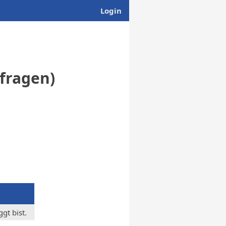
Login
bfragen)
gt bist.