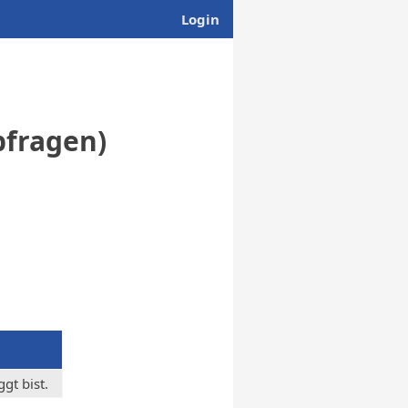
Login
bfragen)
gt bist.