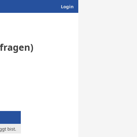
Login
bfragen)
gt bist.