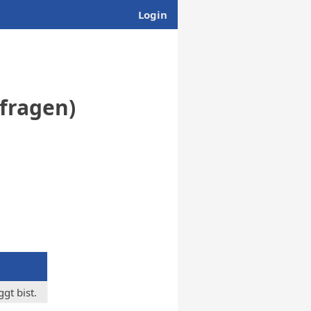
Login
bfragen)
gt bist.