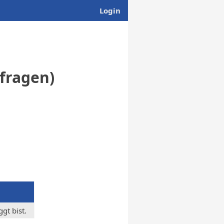
Login
bfragen)
gt bist.