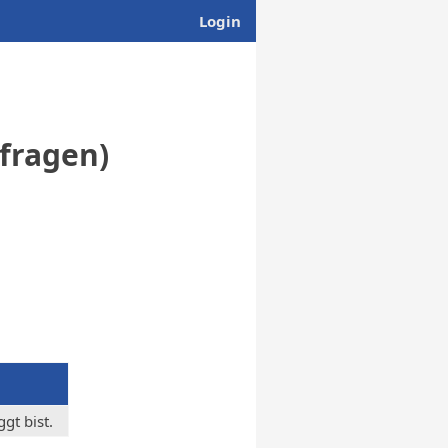
Login
bfragen)
gt bist.