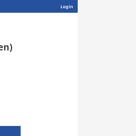
Login
en)