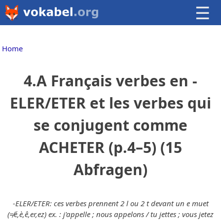
☰
Home
4.A Français verbes en -
ELER/ETER et les verbes qui
se conjugent comme
ACHETER (p.4–5) (15
Abfragen)
-ELER/ETER: ces verbes prennent 2 l ou 2 t devant un e muet
(≠é,è,ê,er,ez) ex. : j'appelle ; nous appelons / tu jettes ; vous jetez