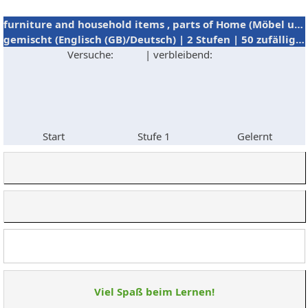
furniture and household items , parts of Home (Möbel und Haushaltsartikel)
gemischt (Englisch (GB)/Deutsch) | 2 Stufen | 50 zufällige Abfragen
Versuche:
| verbleibend:
Start
Stufe 1
Gelernt
Viel Spaß beim Lernen!