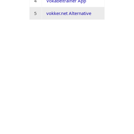
4
Vokabeltrainer App
5
vokker.net Alternative