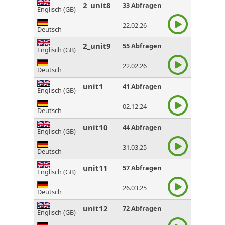
2_unit8
33 Abfragen
Englisch (GB)
22.02.26
Deutsch
2_unit9
55 Abfragen
Englisch (GB)
22.02.26
Deutsch
unit1
41 Abfragen
Englisch (GB)
02.12.24
Deutsch
unit10
44 Abfragen
Englisch (GB)
31.03.25
Deutsch
unit11
57 Abfragen
Englisch (GB)
26.03.25
Deutsch
unit12
72 Abfragen
Englisch (GB)