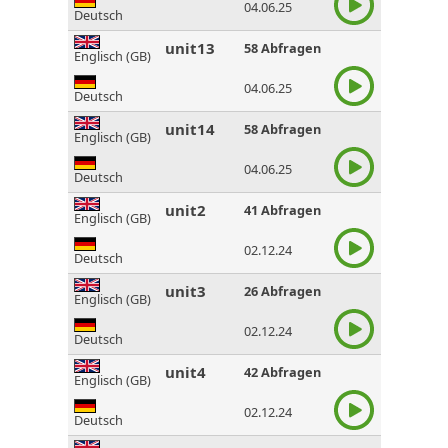
04.06.25
Deutsch
unit13
58 Abfragen
Englisch (GB)
04.06.25
Deutsch
unit14
58 Abfragen
Englisch (GB)
04.06.25
Deutsch
unit2
41 Abfragen
Englisch (GB)
02.12.24
Deutsch
unit3
26 Abfragen
Englisch (GB)
02.12.24
Deutsch
unit4
42 Abfragen
Englisch (GB)
02.12.24
Deutsch