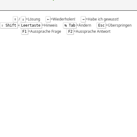
/
=Lösung
=Wiederholen!
=Habe ich gewusst!
↑
↓
←
→
+
=Hinweis
=Ändern
=Überspringen
⇧ Shift
Leertaste
↹ Tab
Esc
=Aussprache Frage
=Aussprache Antwort
F1
F2