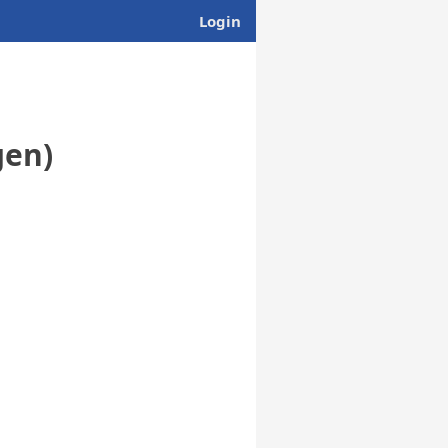
Login
gen)