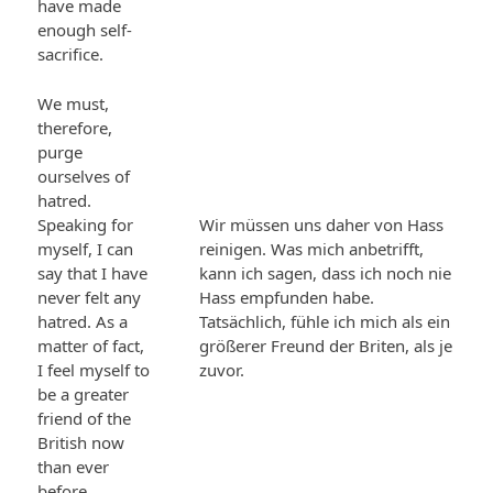
have made
enough self-
sacrifice.
We must,
therefore,
purge
ourselves of
hatred.
Speaking for
Wir müssen uns daher von Hass
myself, I can
reinigen. Was mich anbetrifft,
say that I have
kann ich sagen, dass ich noch nie
never felt any
Hass empfunden habe.
hatred. As a
Tatsächlich, fühle ich mich als ein
matter of fact,
größerer Freund der Briten, als je
I feel myself to
zuvor.
be a greater
friend of the
British now
than ever
before.