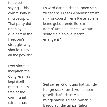
to object
saying, “This
Es wird dann nicht an Ihnen sein
community is
zu sagen: "Diese Gemeinschaft ist
microscopic.
mikroskopisch. Jene Partei spielte
That party did
keine gebührende Rolle im
not play its
Kampf um die Freiheit; warum
due part in the
sollte sie die volle Macht
freedom’s
erlangen?"
struggle; why
should it have
all the power?”
Ever since its
inception the
Congress has
kept itself
Seit seiner Gründung hat sich der
meticulously
Kongress akribisch von diesem
free of the
gesellschaftlichen Makel
communal
reingehalten. Es hat immer in
taint. It has
Bezug auf die ganze Nation