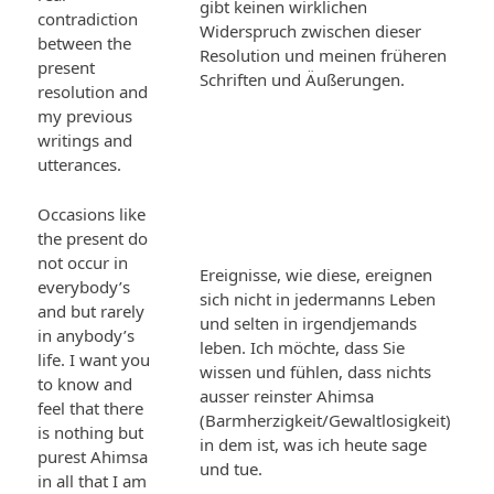
gibt keinen wirklichen
contradiction
Widerspruch zwischen dieser
between the
Resolution und meinen früheren
present
Schriften und Äußerungen.
resolution and
my previous
writings and
utterances.
Occasions like
the present do
not occur in
Ereignisse, wie diese, ereignen
everybody’s
sich nicht in jedermanns Leben
and but rarely
und selten in irgendjemands
in anybody’s
leben. Ich möchte, dass Sie
life. I want you
wissen und fühlen, dass nichts
to know and
ausser reinster Ahimsa
feel that there
(Barmherzigkeit/Gewaltlosigkeit)
is nothing but
in dem ist, was ich heute sage
purest Ahimsa
und tue.
in all that I am