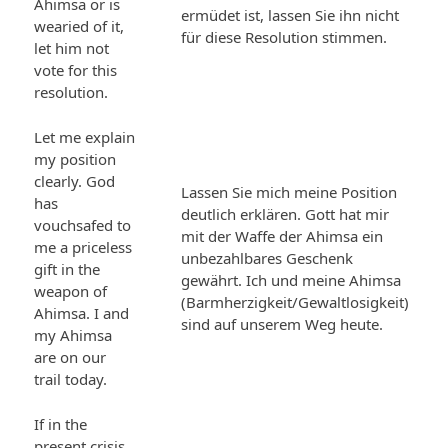
Ahimsa or is
ermüdet ist, lassen Sie ihn nicht
wearied of it,
für diese Resolution stimmen.
let him not
vote for this
resolution.
Let me explain
my position
clearly. God
Lassen Sie mich meine Position
has
deutlich erklären. Gott hat mir
vouchsafed to
mit der Waffe der Ahimsa ein
me a priceless
unbezahlbares Geschenk
gift in the
gewährt. Ich und meine Ahimsa
weapon of
(Barmherzigkeit/Gewaltlosigkeit)
Ahimsa. I and
sind auf unserem Weg heute.
my Ahimsa
are on our
trail today.
If in the
present crisis,