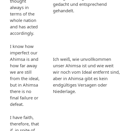
thought
gedacht und entsprechend
always in
gehandelt.
terms of the
whole nation
and has acted
accordingly.
I know how
imperfect our
Ahimsa is and
Ich weiß, wie unvollkommen
how far away
unser Ahimsa ist und wie weit
we are still
wir noch vom Ideal entfernt sind,
from the ideal,
aber in Ahimsa gibt es kein
but in Ahimsa
endgültiges Versagen oder
there is no
Niederlage.
final failure or
defeat.
I have faith,
therefore, that
if, in spite of