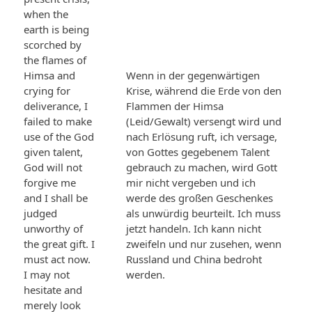
when the
earth is being
scorched by
the flames of
Himsa and
Wenn in der gegenwärtigen
crying for
Krise, während die Erde von den
deliverance, I
Flammen der Himsa
failed to make
(Leid/Gewalt) versengt wird und
use of the God
nach Erlösung ruft, ich versage,
given talent,
von Gottes gegebenem Talent
God will not
gebrauch zu machen, wird Gott
forgive me
mir nicht vergeben und ich
and I shall be
werde des großen Geschenkes
judged
als unwürdig beurteilt. Ich muss
unworthy of
jetzt handeln. Ich kann nicht
the great gift. I
zweifeln und nur zusehen, wenn
must act now.
Russland und China bedroht
I may not
werden.
hesitate and
merely look