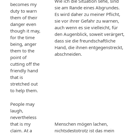
Wie ich die Situation sehe, sind
becomes my
sie am Rande eines Abgrundes.
duty to warn
Es wird daher zu meiner Pflicht,
them of their
sie vor ihrer Gefahr zu warnen,
danger even
auch wenn es sie vielleicht, für
though it may,
den Augenblick, soweit verärgert,
for the time
dass sie die freundschaftliche
being, anger
Hand, die ihnen entgegenstreckt,
them to the
abschneiden.
point of
cutting off the
friendly hand
that is
stretched out
to help them.
People may
laugh,
nevertheless
that is my
Menschen mögen lachen,
claim. At a
nichtsdestotrotz ist das mein