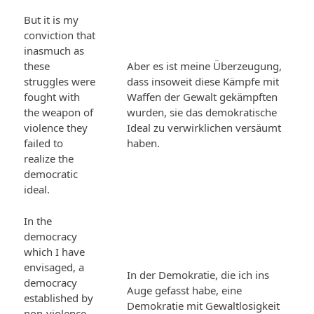
But it is my
conviction that
inasmuch as
these
Aber es ist meine Überzeugung,
struggles were
dass insoweit diese Kämpfe mit
fought with
Waffen der Gewalt gekämpften
the weapon of
wurden, sie das demokratische
violence they
Ideal zu verwirklichen versäumt
failed to
haben.
realize the
democratic
ideal.
In the
democracy
which I have
envisaged, a
In der Demokratie, die ich ins
democracy
Auge gefasst habe, eine
established by
Demokratie mit Gewaltlosigkeit
non-violence,