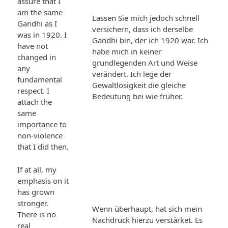
assure that I
am the same
Lassen Sie mich jedoch schnell
Gandhi as I
versichern, dass ich derselbe
was in 1920. I
Gandhi bin, der ich 1920 war. Ich
have not
habe mich in keiner
changed in
grundlegenden Art und Weise
any
verändert. Ich lege der
fundamental
Gewaltlosigkeit die gleiche
respect. I
Bedeutung bei wie früher.
attach the
same
importance to
non-violence
that I did then.
If at all, my
emphasis on it
has grown
stronger.
Wenn überhaupt, hat sich mein
There is no
Nachdruck hierzu verstärket. Es
real