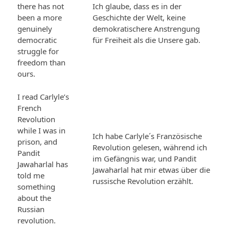
there has not
Ich glaube, dass es in der
been a more
Geschichte der Welt, keine
genuinely
demokratischere Anstrengung
democratic
für Freiheit als die Unsere gab.
struggle for
freedom than
ours.
I read Carlyle’s
French
Revolution
while I was in
Ich habe Carlyle´s Französische
prison, and
Revolution gelesen, während ich
Pandit
im Gefängnis war, und Pandit
Jawaharlal has
Jawaharlal hat mir etwas über die
told me
russische Revolution erzählt.
something
about the
Russian
revolution.