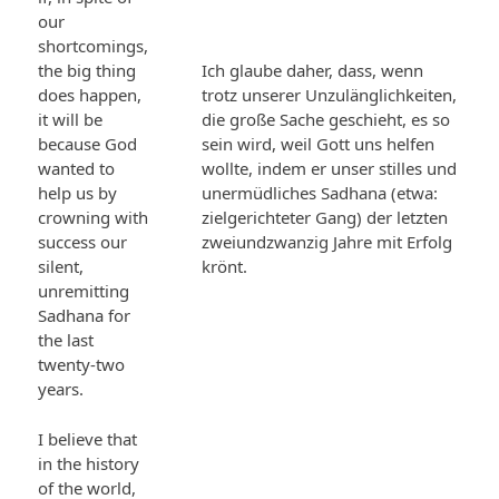
our
shortcomings,
the big thing
Ich glaube daher, dass, wenn
does happen,
trotz unserer Unzulänglichkeiten,
it will be
die große Sache geschieht, es so
because God
sein wird, weil Gott uns helfen
wanted to
wollte, indem er unser stilles und
help us by
unermüdliches Sadhana (etwa:
crowning with
zielgerichteter Gang) der letzten
success our
zweiundzwanzig Jahre mit Erfolg
silent,
krönt.
unremitting
Sadhana for
the last
twenty-two
years.
I believe that
in the history
of the world,