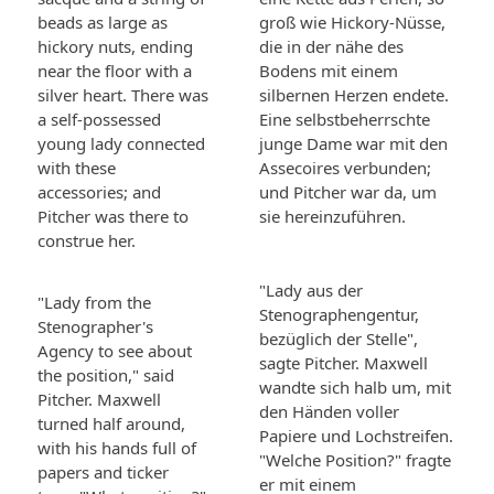
beads as large as
groß wie Hickory-Nüsse,
hickory nuts, ending
die in der nähe des
near the floor with a
Bodens mit einem
silver heart. There was
silbernen Herzen endete.
a self-possessed
Eine selbstbeherrschte
young lady connected
junge Dame war mit den
with these
Assecoires verbunden;
accessories; and
und Pitcher war da, um
Pitcher was there to
sie hereinzuführen.
construe her.
"Lady aus der
"Lady from the
Stenographengentur,
Stenographer's
bezüglich der Stelle",
Agency to see about
sagte Pitcher. Maxwell
the position," said
wandte sich halb um, mit
Pitcher. Maxwell
den Händen voller
turned half around,
Papiere und Lochstreifen.
with his hands full of
"Welche Position?" fragte
papers and ticker
er mit einem