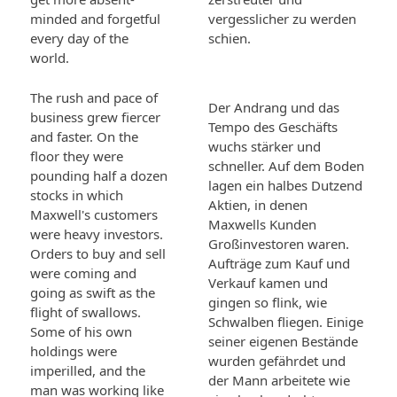
minded and forgetful
vergesslicher zu werden
every day of the
schien.
world.
The rush and pace of
Der Andrang und das
business grew fiercer
Tempo des Geschäfts
and faster. On the
wuchs stärker und
floor they were
schneller. Auf dem Boden
pounding half a dozen
lagen ein halbes Dutzend
stocks in which
Aktien, in denen
Maxwell's customers
Maxwells Kunden
were heavy investors.
Großinvestoren waren.
Orders to buy and sell
Aufträge zum Kauf und
were coming and
Verkauf kamen und
going as swift as the
gingen so flink, wie
flight of swallows.
Schwalben fliegen. Einige
Some of his own
seiner eigenen Bestände
holdings were
wurden gefährdet und
imperilled, and the
der Mann arbeitete wie
man was working like