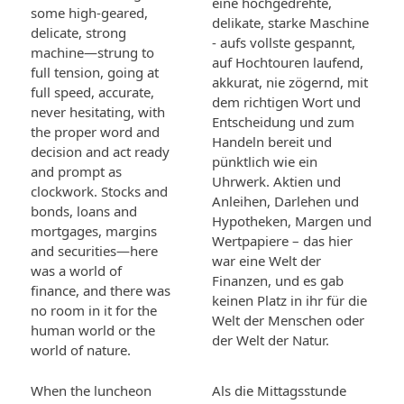
eine hochgedrehte,
some high-geared,
delikate, starke Maschine
delicate, strong
- aufs vollste gespannt,
machine—strung to
auf Hochtouren laufend,
full tension, going at
akkurat, nie zögernd, mit
full speed, accurate,
dem richtigen Wort und
never hesitating, with
Entscheidung und zum
the proper word and
Handeln bereit und
decision and act ready
pünktlich wie ein
and prompt as
Uhrwerk. Aktien und
clockwork. Stocks and
Anleihen, Darlehen und
bonds, loans and
Hypotheken, Margen und
mortgages, margins
Wertpapiere – das hier
and securities—here
war eine Welt der
was a world of
Finanzen, und es gab
finance, and there was
keinen Platz in ihr für die
no room in it for the
Welt der Menschen oder
human world or the
der Welt der Natur.
world of nature.
When the luncheon
Als die Mittagsstunde