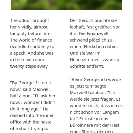
The odour brought
Der Geruch brachte sie
her vividly, almost
lebhaft, fast greifbar, vor
tangibly before him.
ihn. Die Finanzwelt
The world of finance
schwand plötzlich zu
dwindled suddenly to
einem Fleckchen dahin.
a speck. And she was
Und sie war im
in the next room—
Nebenzimmer - zwanzig
twenty steps away.
Schritte entfernt.
"Beim George, ich werde
"By George, I'll do it
es jetzt tun" sagte
now," said Maxwell,
Maxwell halblaut. "Ich
half aloud. "I'll ask her
werde sie jetzt fragen. Es
now. I wonder I didn't
wundert mich, dass ich es
do it long ago." He
nicht schon vor Langem
dashed into the inner
tat." Er raste in das
office with the haste
Büroinnere mit der Hast
of a short trying to
eines Shorts, der den