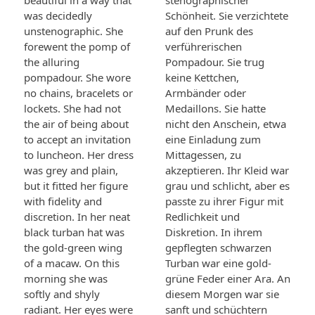
beautiful in a way that
stenographischer
was decidedly
Schönheit. Sie verzichtete
unstenographic. She
auf den Prunk des
forewent the pomp of
verführerischen
the alluring
Pompadour. Sie trug
pompadour. She wore
keine Kettchen,
no chains, bracelets or
Armbänder oder
lockets. She had not
Medaillons. Sie hatte
the air of being about
nicht den Anschein, etwa
to accept an invitation
eine Einladung zum
to luncheon. Her dress
Mittagessen, zu
was grey and plain,
akzeptieren. Ihr Kleid war
but it fitted her figure
grau und schlicht, aber es
with fidelity and
passte zu ihrer Figur mit
discretion. In her neat
Redlichkeit und
black turban hat was
Diskretion. In ihrem
the gold-green wing
gepflegten schwarzen
of a macaw. On this
Turban war eine gold-
morning she was
grüne Feder einer Ara. An
softly and shyly
diesem Morgen war sie
radiant. Her eyes were
sanft und schüchtern