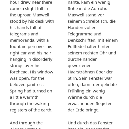
hour drew near there
nahte, kam ein wenig
came a slight lull in
Ruhe in die Aufruhr.
the uproar. Maxwell
Maxwell stand vor
stood by his desk with
seinem Schreibtisch, die
his hands full of
Händen voller
telegrams and
Telegramme und
memoranda, with a
Denkschriften, mit einem
fountain pen over his
Füllfederhalter hinter
right ear and his hair
seinem rechten Ohr und
hanging in disorderly
durcheinander
strings over his
geworfenen
forehead. His window
Haarsträhnen über der
was open, for the
Stirn. Sein Fenster war
beloved janitress
offen, damit der geliebte
Spring had turned on
Frühling ein wenig
a little warmth
Wärme durch die
through the waking
erwachenden Register
registers of the earth.
der Erde bringt.
And through the
Und durch das Fenster