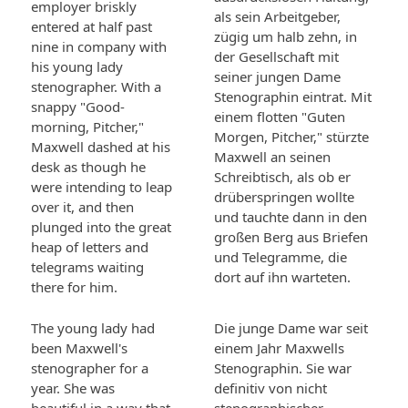
employer briskly
als sein Arbeitgeber,
entered at half past
zügig um halb zehn, in
nine in company with
der Gesellschaft mit
his young lady
seiner jungen Dame
stenographer. With a
Stenographin eintrat. Mit
snappy "Good-
einem flotten "Guten
morning, Pitcher,"
Morgen, Pitcher," stürzte
Maxwell dashed at his
Maxwell an seinen
desk as though he
Schreibtisch, als ob er
were intending to leap
drüberspringen wollte
over it, and then
und tauchte dann in den
plunged into the great
großen Berg aus Briefen
heap of letters and
und Telegramme, die
telegrams waiting
dort auf ihn warteten.
there for him.
The young lady had
Die junge Dame war seit
been Maxwell's
einem Jahr Maxwells
stenographer for a
Stenographin. Sie war
year. She was
definitiv von nicht