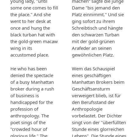
young lady, "until
machen“ sagte die junge
some one comes to fill
Dame "bis jemand den
the place." And she
Platz einnimmt." Und sie
went to her desk at
ging sofort zu ihrem
once and hung the
Schreibtisch und hängte
black turban hat with
den schwarzen Turban
the gold-green macaw
mit der gold-grünen
wing in its
Arafeder an seinen
accustomed place.
gewöhnlichen Platz.
He who has been
Wem das Schauspiel
denied the spectacle
eines geschäftigen
of a busy Manhattan
Manhattan Brokers beim
broker during a rush
Geschäftsansturm
of business is
verweigert blieb, ist für
handicapped for the
den Berufsstand der
profession of
Anthropologie
anthropology. The
vorbelastet. Der Dichter
poet sings of the
singt von der "überfüllten
"crowded hour of
Stunde eines glorreichen
glorious life." The
Lebens". Die Stunde eines