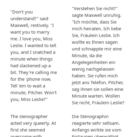
"Verstehen Sie nicht?"
"Don't you
sagte Maxwell unruhig.
understand?" said
"Ich möchte, dass Sie
Maxwell, restively. "I
mich heiraten. Ich liebe
want you to marry
Sie, Fräulein Leslie. Ich
me. I love you, Miss
wollte es Ihnen sagen
Leslie. I wanted to tell
und schnappte mir eine
you, and I snatched a
Minute, da die
minute when things
Angelegenheiten ein
had slackened up a
wenig nachgelassen
bit. They're calling me
haben. Sie rufen mich
for the 'phone now.
jetzt ans Telefon. Pitcher,
Tell 'em to wait a
sag ihnen sie sollen eine
minute, Pitcher. Won't
Minute warten. Wollen
you, Miss Leslie?"
Sie nicht, Fräulein Leslie?
The stenographer
Die Stenographin
acted very queerly. At
reagierte sehr seltsam.
first she seemed
Anfangs wirkte sie vom
overcome with
Erstaunen überwältigt,