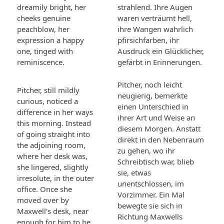
dreamily bright, her
strahlend. Ihre Augen
cheeks genuine
waren verträumt hell,
peachblow, her
ihre Wangen wahrlich
expression a happy
pfirsichfarben, ihr
one, tinged with
Ausdruck ein Glücklicher,
reminiscence.
gefärbt in Erinnerungen.
Pitcher, noch leicht
Pitcher, still mildly
neugierig, bemerkte
curious, noticed a
einen Unterschied in
difference in her ways
ihrer Art und Weise an
this morning. Instead
diesem Morgen. Anstatt
of going straight into
direkt in den Nebenraum
the adjoining room,
zu gehen, wo ihr
where her desk was,
Schreibtisch war, blieb
she lingered, slightly
sie, etwas
irresolute, in the outer
unentschlossen, im
office. Once she
Vorzimmer. Ein Mal
moved over by
bewegte sie sich in
Maxwell's desk, near
Richtung Maxwells
enough for him to be