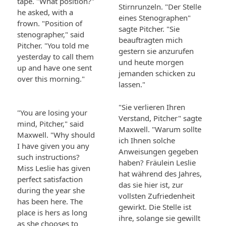
tape. "What position?"
Stirnrunzeln. "Der Stelle
he asked, with a
eines Stenographen"
frown. "Position of
sagte Pitcher. "Sie
stenographer," said
beauftragten mich
Pitcher. "You told me
gestern sie anzurufen
yesterday to call them
und heute morgen
up and have one sent
jemanden schicken zu
over this morning."
lassen."
"Sie verlieren Ihren
"You are losing your
Verstand, Pitcher" sagte
mind, Pitcher," said
Maxwell. "Warum sollte
Maxwell. "Why should
ich Ihnen solche
I have given you any
Anweisungen gegeben
such instructions?
haben? Fräulein Leslie
Miss Leslie has given
hat während des Jahres,
perfect satisfaction
das sie hier ist, zur
during the year she
vollsten Zufriedenheit
has been here. The
gewirkt. Die Stelle ist
place is hers as long
ihre, solange sie gewillt
as she chooses to