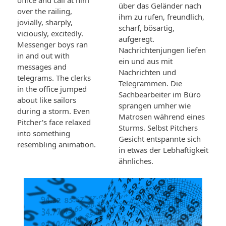
office and call at him
über das Geländer nach
over the railing,
ihm zu rufen, freundlich,
jovially, sharply,
scharf, bösartig,
viciously, excitedly.
aufgeregt.
Messenger boys ran
Nachrichtenjungen liefen
in and out with
ein und aus mit
messages and
Nachrichten und
telegrams. The clerks
Telegrammen. Die
in the office jumped
Sachbearbeiter im Büro
about like sailors
sprangen umher wie
during a storm. Even
Matrosen während eines
Pitcher's face relaxed
Sturms. Selbst Pitchers
into something
Gesicht entspannte sich
resembling animation.
in etwas der Lebhaftigkeit
ähnliches.