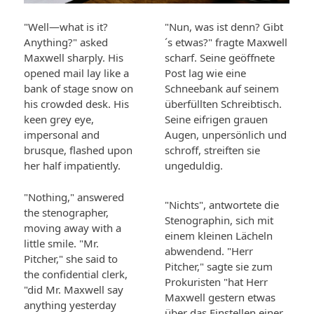
"Well—what is it?
"Nun, was ist denn? Gibt
Anything?" asked
´s etwas?" fragte Maxwell
Maxwell sharply. His
scharf. Seine geöffnete
opened mail lay like a
Post lag wie eine
bank of stage snow on
Schneebank auf seinem
his crowded desk. His
überfüllten Schreibtisch.
keen grey eye,
Seine eifrigen grauen
impersonal and
Augen, unpersönlich und
brusque, flashed upon
schroff, streiften sie
her half impatiently.
ungeduldig.
"Nothing," answered
"Nichts", antwortete die
the stenographer,
Stenographin, sich mit
moving away with a
einem kleinen Lächeln
little smile. "Mr.
abwendend. "Herr
Pitcher," she said to
Pitcher," sagte sie zum
the confidential clerk,
Prokuristen "hat Herr
"did Mr. Maxwell say
Maxwell gestern etwas
anything yesterday
über das Einstellen einer