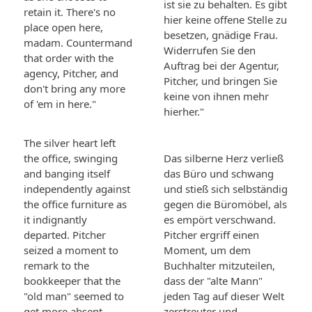
ist sie zu behalten. Es gibt
retain it. There's no
hier keine offene Stelle zu
place open here,
besetzen, gnädige Frau.
madam. Countermand
Widerrufen Sie den
that order with the
Auftrag bei der Agentur,
agency, Pitcher, and
Pitcher, und bringen Sie
don't bring any more
keine von ihnen mehr
of 'em in here."
hierher."
The silver heart left
the office, swinging
Das silberne Herz verließ
and banging itself
das Büro und schwang
independently against
und stieß sich selbständig
the office furniture as
gegen die Büromöbel, als
it indignantly
es empört verschwand.
departed. Pitcher
Pitcher ergriff einen
seized a moment to
Moment, um dem
remark to the
Buchhalter mitzuteilen,
bookkeeper that the
dass der "alte Mann"
"old man" seemed to
jeden Tag auf dieser Welt
get more absent-
zerstreuter und