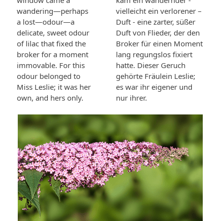
window came a
kam ein wandernder -
wandering—perhaps
vielleicht ein verlorener –
a lost—odour—a
Duft - eine zarter, süßer
delicate, sweet odour
Duft von Flieder, der den
of lilac that fixed the
Broker für einen Moment
broker for a moment
lang regungslos fixiert
immovable. For this
hatte. Dieser Geruch
odour belonged to
gehörte Fräulein Leslie;
Miss Leslie; it was her
es war ihr eigener und
own, and hers only.
nur ihrer.