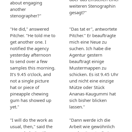
about engaging
weiteren Stenographin
another
gesagt?"
stenographer?"
"He did," answered
"Das tat er", antwortete
Pitcher. "He told me to
Pitcher." Er beauftragte
get another one. I
mich eine Neue zu
notified the agency
suchen. Ich habe die
yesterday afternoon
Agentur gestern
to send over a few
beauftragt einige
samples this morning.
Mustermappen zu
It's 9.45 o'clock, and
schicken. Es ist 9.45 Uhr
not a single picture
und nicht eine einzige
hat or piece of
Mütze oder Stück
pineapple chewing
Ananas-Kaugummi hat
gum has showed up
sich bisher blicken
yet."
lassen."
"I will do the work as
"Dann werde ich die
usual, then," said the
Arbeit wie gewöhnlich