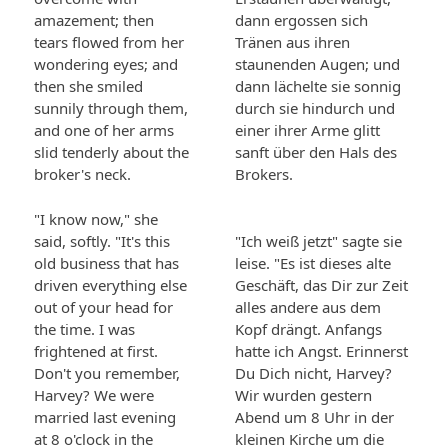
amazement; then
dann ergossen sich
tears flowed from her
Tränen aus ihren
wondering eyes; and
staunenden Augen; und
then she smiled
dann lächelte sie sonnig
sunnily through them,
durch sie hindurch und
and one of her arms
einer ihrer Arme glitt
slid tenderly about the
sanft über den Hals des
broker's neck.
Brokers.
"I know now," she
said, softly. "It's this
"Ich weiß jetzt" sagte sie
old business that has
leise. "Es ist dieses alte
driven everything else
Geschäft, das Dir zur Zeit
out of your head for
alles andere aus dem
the time. I was
Kopf drängt. Anfangs
frightened at first.
hatte ich Angst. Erinnerst
Don't you remember,
Du Dich nicht, Harvey?
Harvey? We were
Wir wurden gestern
married last evening
Abend um 8 Uhr in der
at 8 o'clock in the
kleinen Kirche um die