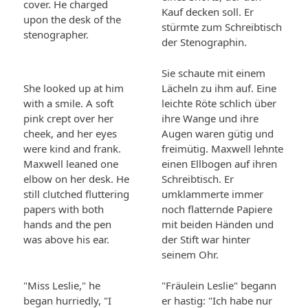
cover. He charged
Kauf decken soll. Er
upon the desk of the
stürmte zum Schreibtisch
stenographer.
der Stenographin.
Sie schaute mit einem
She looked up at him
Lächeln zu ihm auf. Eine
with a smile. A soft
leichte Röte schlich über
pink crept over her
ihre Wange und ihre
cheek, and her eyes
Augen waren gütig und
were kind and frank.
freimütig. Maxwell lehnte
Maxwell leaned one
einen Ellbogen auf ihren
elbow on her desk. He
Schreibtisch. Er
still clutched fluttering
umklammerte immer
papers with both
noch flatternde Papiere
hands and the pen
mit beiden Händen und
was above his ear.
der Stift war hinter
seinem Ohr.
"Miss Leslie," he
"Fräulein Leslie" begann
began hurriedly, "I
er hastig: "Ich habe nur