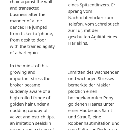
chair against the wall
eines Spitzentänzers. Er
and transacted
sprang vom
business after the
Nachrichtenticker zum
manner of a toe
Telefon, vom Schreibtisch
dancer. He jumped
zur Tür, mit der
from ticker to 'phone,
geschulten Agilität eines
from desk to door
Harlekins.
with the trained agility
of a harlequin.
In the midst of this
growing and
Inmitten des wachsenden
important stress the
und wichtigen Stresses
broker became
bemerkte der Makler
suddenly aware of a
plötzlich einen
high-rolled fringe of
hochgekämmten Pony
golden hair under a
goldenen Haares unter
nodding canopy of
einer Haube aus Samt
velvet and ostrich tips,
und Strauß, eine
an imitation sealskin
Robbenhautimitation und
sacque and a string of
eine Kette aus Perlen, so