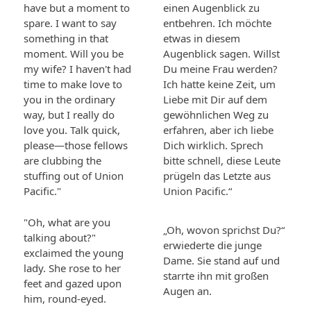
have but a moment to
einen Augenblick zu
spare. I want to say
entbehren. Ich möchte
something in that
etwas in diesem
moment. Will you be
Augenblick sagen. Willst
my wife? I haven't had
Du meine Frau werden?
time to make love to
Ich hatte keine Zeit, um
you in the ordinary
Liebe mit Dir auf dem
way, but I really do
gewöhnlichen Weg zu
love you. Talk quick,
erfahren, aber ich liebe
please—those fellows
Dich wirklich. Sprech
are clubbing the
bitte schnell, diese Leute
stuffing out of Union
prügeln das Letzte aus
Pacific."
Union Pacific.“
"Oh, what are you
„Oh, wovon sprichst Du?“
talking about?"
erwiederte die junge
exclaimed the young
Dame. Sie stand auf und
lady. She rose to her
starrte ihn mit großen
feet and gazed upon
Augen an.
him, round-eyed.