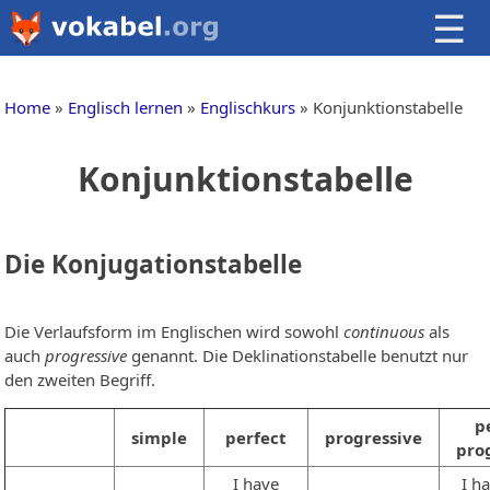
☰
Home
Englisch lernen
Englischkurs
Konjunktionstabelle
Konjunktionstabelle
Die Konjugationstabelle
Die Verlaufsform im Englischen wird sowohl
continuous
als
auch
progressive
genannt. Die Deklinationstabelle benutzt nur
den zweiten Begriff.
p
simple
perfect
progressive
pro
I have
I h