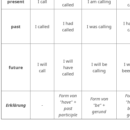
present
I call
I am calling
called
c
I had
I h
past
I called
I was calling
called
c
I will
I will
I will be
I w
future
have
call
calling
bee
called
Form von
Fo
Form von
"have" +
"h
Erklärung
-
"be" +
past
b
gerund
participle
g