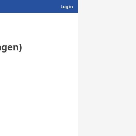
Login
agen)