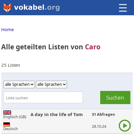
☰
Home
Alle geteilten Listen von
Caro
25 Listen
A day in the life of Tom
31 Abfragen
Englisch (GB)
28.10.24
Deutsch