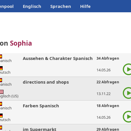
enpool
Englisch
Sprachen
Hilfe
von
Sophia
Aussehen & Charakter Spanisch
34 Abfragen
panisch
14.05.26
eutsch
directions and shops
22 Abfragen
panisch
13.11.22
glisch (US)
Farben Spanisch
18 Abfragen
panisch
14.05.26
eutsch
im Supermarkt
29 Abfragen