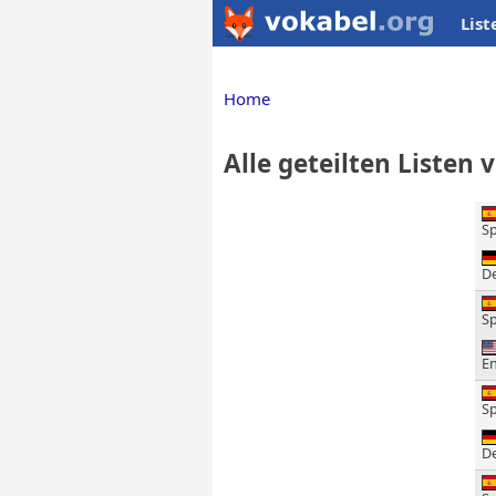
List
Home
Alle geteilten Listen 
S
D
S
En
S
D