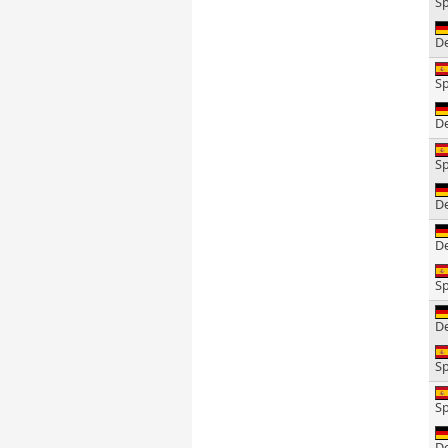
S
D
S
D
S
D
D
S
D
S
S
D